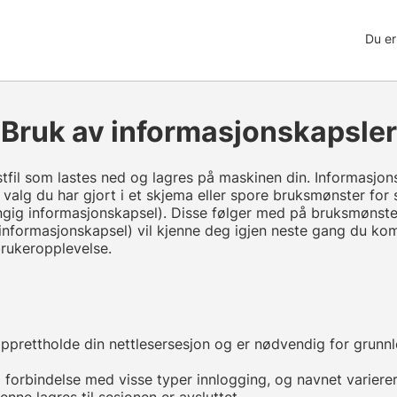
Du er
Bruk av informasjonskapsler
kstfil som lastes ned og lagres på maskinen din. Informasjo
valg du har gjort i et skjema eller spore bruksmønster for 
ngig informasjonskapsel). Disse følger med på bruksmønster
 informasjonskapsel) vil kjenne deg igjen neste gang du kom
brukeropplevelse.
 opprettholde din nettlesersesjon og er nødvendig for grunn
 forbindelse med visse typer innlogging, og navnet varierer
enne lagres til sesjonen er avsluttet.