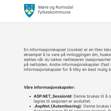
En informasjonskapsel (cookie) er en liten te
eksempel å ta vare på innloggingen din, huske 
slettes når du lukker nettleseren (sesjonsavhe
på nettsiden. Andre informasjonskapsler (fast
informasjonskapsler for å tilby en best mulig 
Våre informasjonskapsler:
ASP.NET_SessionId
: Denne brukes til å
lagres til sesjonen er avsluttet.
.AspNet.(Autentisering)
: Denne brukes i
Kapselen lagrer ID til sesjonen (nonce). D